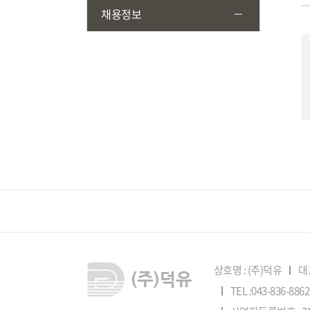
채용정보
상호명 : (주)덕유
대
TEL :043-836-88