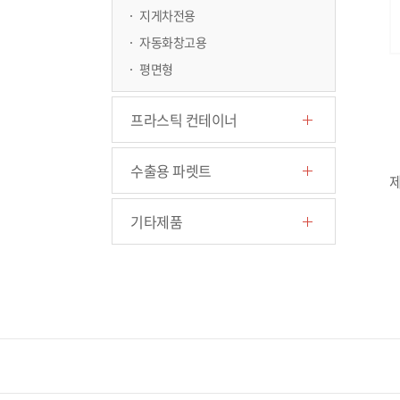
지게차전용
자동화창고용
평면형
프라스틱 컨테이너
수출용 파렛트
제
기타제품